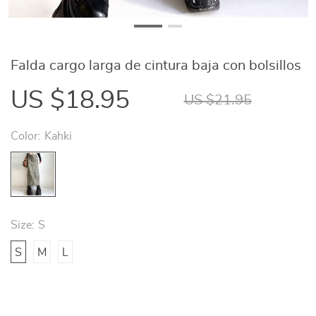
Falda cargo larga de cintura baja con bolsillos
US $18.95
US $21.95
Color:
Kahki
Size:
S
S
M
L