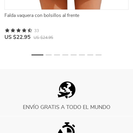
Falda vaquera con bolsillos al frente
Fa
33
US $22.95
U
US $24.95
ENVÍO GRATIS A TODO EL MUNDO