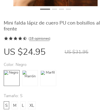
Mini falda lápiz de cuero PU con bolsillos al
frente
(
18 opiniones
)
US $24.95
US $31.95
Color:
Negro
Tamaño:
S
S
M
L
XL