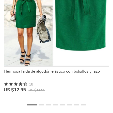
Hermosa falda de algodón elástico con bolsillos y lazo
Fa
18
US $12.95
U
US $14.95