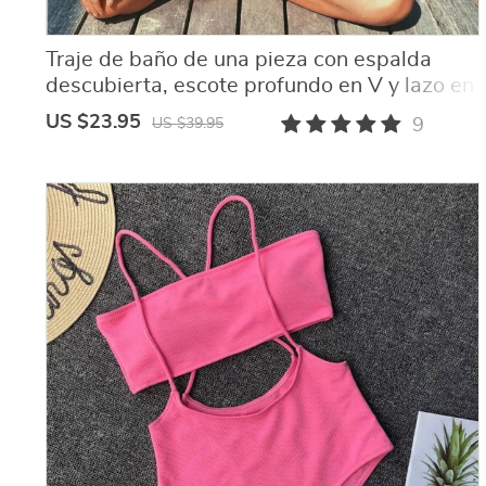
Traje de baño de una pieza con espalda
descubierta, escote profundo en V y lazo en
la cintura
US $23.95
9
US $39.95