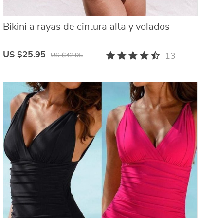
Bikini a rayas de cintura alta y volados
US $25.95
13
US $42.95