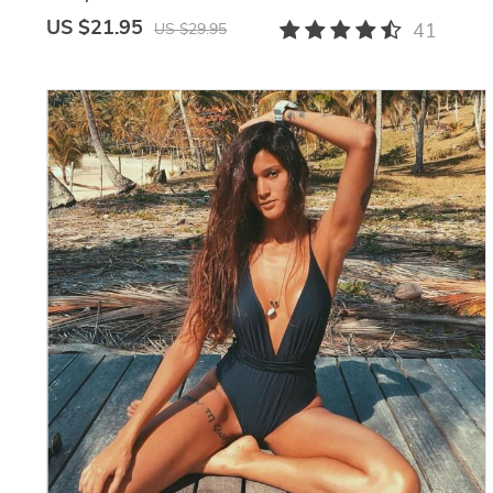
US $21.95
41
US $29.95