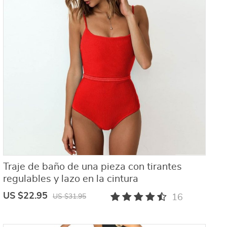
Traje de baño de una pieza con tirantes
regulables y lazo en la cintura
US $22.95
16
US $31.95