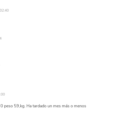
02:40
4
7
:00
1,70 peso 59,kg. Ha tardado un mes más o menos