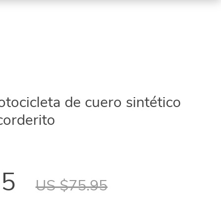
ocicleta de cuero sintético
corderito
95
US $75.95