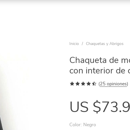
ño
Inicio
/
Chaquetas y Abrigos
Chaqueta de mot
os
con interior de 
tage
(
25 opiniones
)
ta
US $73.
ga
Color:
Negro