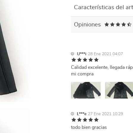
Características del art
Opiniones
U***i
28 Ene 2021 04:07
Calidad excelente, llegada ráp
mi compra
L***e
27 Ene 2021 10:29
todo bien gracias