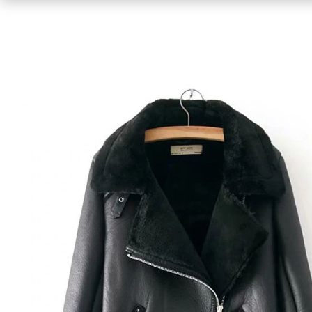
Conjuntos de Dos Piezas
Trajes de ba
Faldas
Bikini
Pantalones Vaqueros / Jeans
Enteriza
Lenceria, Ropa Interior y Pijamas
Vestidos
Monos – Jumpsuits
Cortos
Pantalones, chandals/ joggins y
Estampad
Leggings
Shorts
Estilo Vin
Cárdigans y Suéteres
Largos
Suéteres Grandes
Manga Cor
Tops
Manga Lar
Camiseta de tirantes – Sin mangas
Sin Manga
Camisetas de manga corta
Oversized