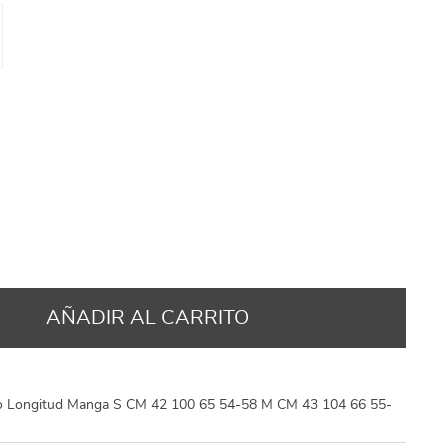
US $7.95
US $29.95
US $73.95
US $31.95
US $41.95
US $75.95
US $42.95
25
8
AÑADIR AL CARRITO
 Longitud Manga S CM 42 100 65 54-58 M CM 43 104 66 55-