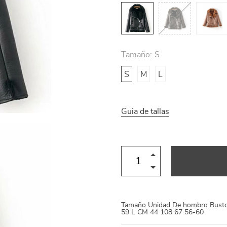
US $13.95
US $27.95
31
Tamaño:
S
S
M
L
Guia de tallas
Tamaño Unidad De hombro Busto
59 L CM 44 108 67 56-60