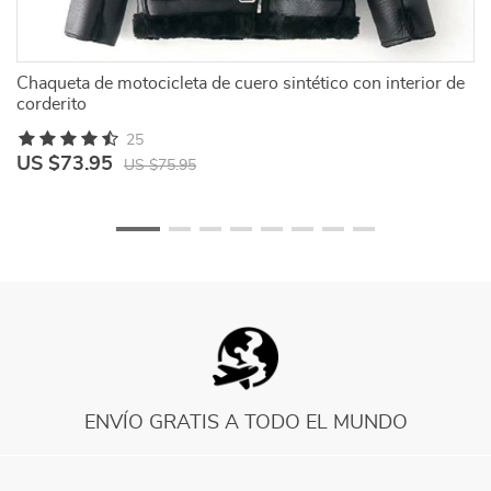
Chaqueta de motocicleta de cuero sintético con interior de
Ab
corderito
25
US $73.95
U
US $75.95
ENVÍO GRATIS A TODO EL MUNDO