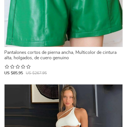
Pantalones cortos de pierna ancha, Multicolor de cintura
alta, holgados, de cuero genuino
US $85.95
US $267.95