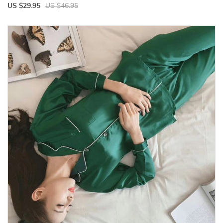
US $29.95
US $46.95