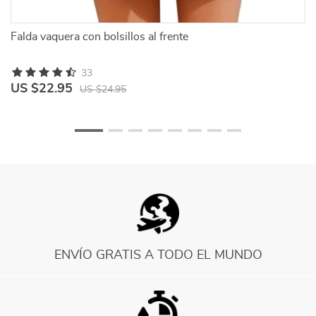
Falda vaquera con bolsillos al frente
Fa
33
US $22.95
U
US $24.95
ENVÍO GRATIS A TODO EL MUNDO