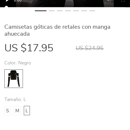
Camisetas góticas de retales con manga
ahuecada
US $17.95
US $24.95
Color:
Negro
Tamaño:
L
S
M
L