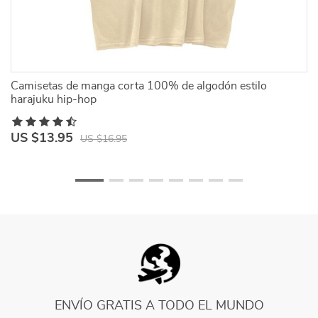
Camisetas de manga corta 100% de algodón estilo
Ca
harajuku hip-hop
US $13.95
U
US $16.95
ENVÍO GRATIS A TODO EL MUNDO