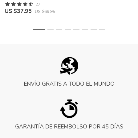
27
US $37.95
U
US $69.95
ENVÍO GRATIS A TODO EL MUNDO
GARANTÍA DE REEMBOLSO POR 45 DÍAS