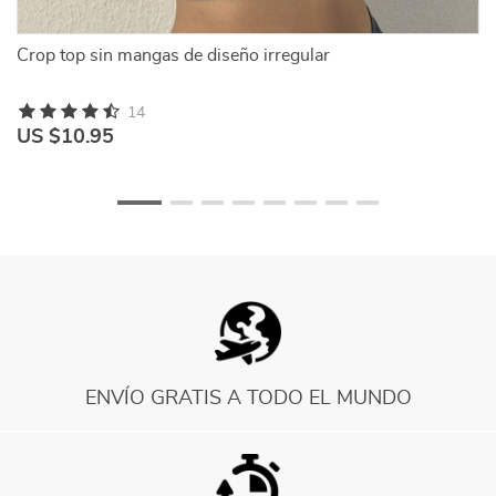
Crop top sin mangas de diseño irregular
To
14
US $10.95
U
ENVÍO GRATIS A TODO EL MUNDO