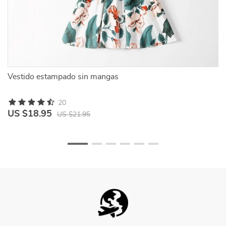
Vestido estampado sin mangas
Ve
20
US $18.95
U
US $21.95