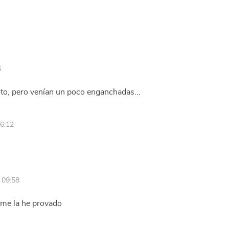
6
oto, pero venían un poco enganchadas...
6:12
 09:58
me la he provado