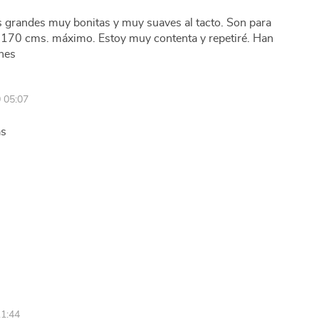
 grandes muy bonitas y muy suaves al tacto. Son para
a 170 cms. máximo. Estoy muy contenta y repetiré. Han
ones
 05:07
as
11:44