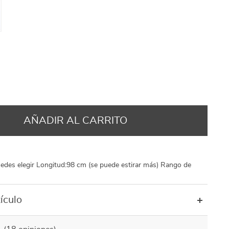
US $7.95
US $29.95
US $73.95
US $31.95
US $41.95
US $75.95
US $42.95
25
8
AÑADIR AL CARRITO
uedes elegir Longitud:98 cm (se puede estirar más) Rango de
ículo