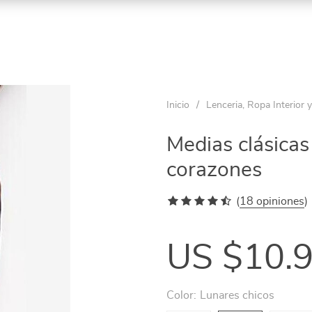
ño
Inicio
/
Lenceria, Ropa Interior 
Medias clásicas
os
corazones
tage
(
18 opiniones
)
ta
US $10.
ga
Color:
Lunares chicos