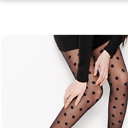
Conjuntos de Dos Piezas
Trajes de ba
Faldas
Bikini
Pantalones Vaqueros / Jeans
Enteriza
Lenceria, Ropa Interior y Pijamas
Vestidos
Monos – Jumpsuits
Cortos
Pantalones, chandals/ joggins y
Estampad
Leggings
Shorts
Estilo Vin
Cárdigans y Suéteres
Largos
Suéteres Grandes
Manga Cor
Tops
Manga Lar
Camiseta de tirantes – Sin mangas
Sin Manga
Camisetas de manga corta
Oversized