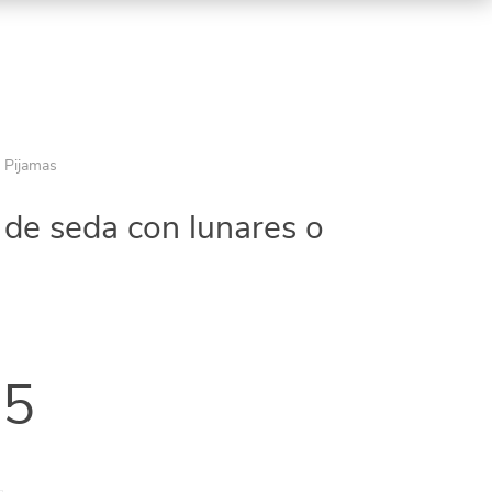
y Pijamas
 de seda con lunares o
95