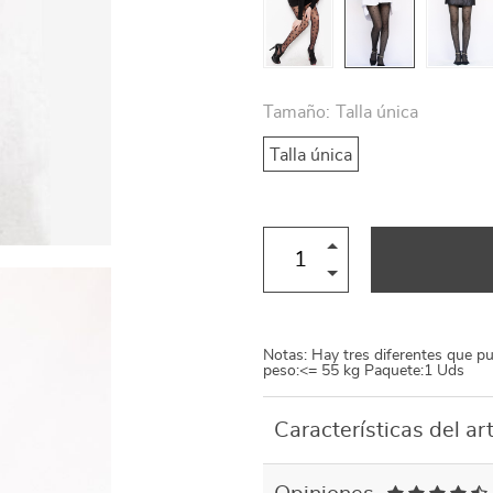
US $13.95
US $27.95
31
Tamaño:
Talla única
Talla única
Notas: Hay tres diferentes que p
peso:<= 55 kg Paquete:1 Uds
Características del art