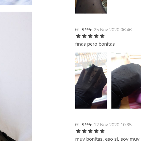
S***e
25 Nov 2020 06:46
finas pero bonitas
S***e
12 Nov 2020 10:35
muy bonitas, eso si, soy muy b