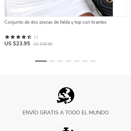
Conjunto de dos piezas de falda y top con tirantes
Co
li
11
US $23.95
U
US $38.95
ENVÍO GRATIS A TODO EL MUNDO